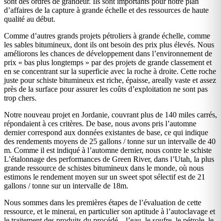
sont des ordres de grandeur. Ils sont importants pour notre plan
d’affaires de la capture à grande échelle et des ressources de haute
qualité au début.
Comme d’autres grands projets pétroliers à grande échelle, comme
les sables bitumineux, dont ils ont besoin des prix plus élevés. Nous
améliorons les chances de développement dans l’environnement de
prix « bas plus longtemps » par des projets de grande classement et
en se concentrant sur la superficie avec la roche à droite. Cette roche
juste pour schiste bitumineux est riche, épaisse, areally vaste et assez
près de la surface pour assurer les coûts d’exploitation ne sont pas
trop chers.
Notre nouveau projet en Jordanie, couvrant plus de 140 miles carrés,
répondaient à ces critères. De base, nous avons pris l’automne
dernier correspond aux données existantes de base, ce qui indique
des rendements moyens de 25 gallons / tonne sur un intervalle de 40
m. Comme il est indiqué à l’automne dernier, nous contre le schiste
L’étalonnage des performances de Green River, dans l’Utah, la plus
grande ressource de schistes bitumineux dans le monde, où nous
estimons le rendement moyen sur un sweet spot sélectif est de 21
gallons / tonne sur un intervalle de 18m.
Nous sommes dans les premières étapes de l’évaluation de cette
ressource, et le minerai, en particulier son aptitude à l’autoclavage et
le traitement des produits du procédé – l’eau, le soufre, le pétrole, le