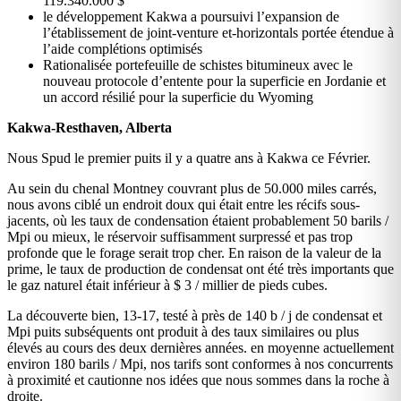
119.340.000 $
le développement Kakwa a poursuivi l’expansion de
l’établissement de joint-venture et-horizontals portée étendue à
l’aide complétions optimisés
Rationalisée portefeuille de schistes bitumineux avec le
nouveau protocole d’entente pour la superficie en Jordanie et
un accord résilié pour la superficie du Wyoming
Kakwa-Resthaven, Alberta
Nous Spud le premier puits il y a quatre ans à Kakwa ce Février.
Au sein du chenal Montney couvrant plus de 50.000 miles carrés,
nous avons ciblé un endroit doux qui était entre les récifs sous-
jacents, où les taux de condensation étaient probablement 50 barils /
Mpi ou mieux, le réservoir suffisamment surpressé et pas trop
profonde que le forage serait trop cher. En raison de la valeur de la
prime, le taux de production de condensat ont été très importants que
le gaz naturel était inférieur à $ 3 / millier de pieds cubes.
La découverte bien, 13-17, testé à près de 140 b / j de condensat et
Mpi puits subséquents ont produit à des taux similaires ou plus
élevés au cours des deux dernières années. en moyenne actuellement
environ 180 barils / Mpi, nos tarifs sont conformes à nos concurrents
à proximité et cautionne nos idées que nous sommes dans la roche à
droite.