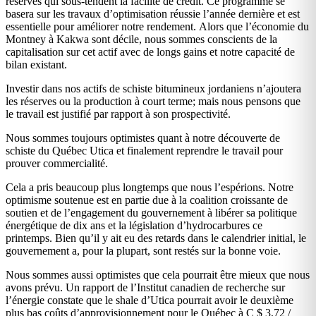
réserves qui sous-tendent la facilité de crédit. Ce programme se
basera sur les travaux d’optimisation réussie l’année dernière et est
essentielle pour améliorer notre rendement. Alors que l’économie du
Montney à Kakwa sont décile, nous sommes conscients de la
capitalisation sur cet actif avec de longs gains et notre capacité de
bilan existant.
Investir dans nos actifs de schiste bitumineux jordaniens n’ajoutera
les réserves ou la production à court terme; mais nous pensons que
le travail est justifié par rapport à son prospectivité.
Nous sommes toujours optimistes quant à notre découverte de
schiste du Québec Utica et finalement reprendre le travail pour
prouver commercialité.
Cela a pris beaucoup plus longtemps que nous l’espérions. Notre
optimisme soutenue est en partie due à la coalition croissante de
soutien et de l’engagement du gouvernement à libérer sa politique
énergétique de dix ans et la législation d’hydrocarbures ce
printemps. Bien qu’il y ait eu des retards dans le calendrier initial, le
gouvernement a, pour la plupart, sont restés sur la bonne voie.
Nous sommes aussi optimistes que cela pourrait être mieux que nous
avons prévu. Un rapport de l’Institut canadien de recherche sur
l’énergie constate que le shale d’Utica pourrait avoir le deuxième
plus bas coûts d’approvisionnement pour le Québec à C $ 3,72 /