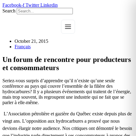
Skip
Facebook-f
Twitter
Linkedin
to
Search
content
October 21, 2015
Français
Un forum de rencontre pour producteurs
et consommateurs
Seriez-vous surpris d’apprendre qu’il n’existe qu’une seule
conférence au pays qui couvre l’ensemble de la filière des
hydrocarbures? Il y a plusieurs événements qui traitent de l’énergie,
mais trop souvent, ils regroupent une industrie qui ne fait que se
parler à elle-même.
L’Association pétrolière et gazière du Québec existe depuis plus de
vingt ans. L’opposition aux hydrocarbures a prouvé que nous
devions élargir notre audience. Nos critiques ont démontré le besoin
que l’industrie parle directement à ses consommateurs à propos des