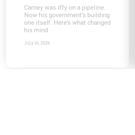
Carney was iffy on a pipeline.
Now his government’s building
one itself. Here’s what changed
his mind
July 16, 2026
Carney defends new pipeline in
face of questions over
wildfires, climate
July 16, 2026